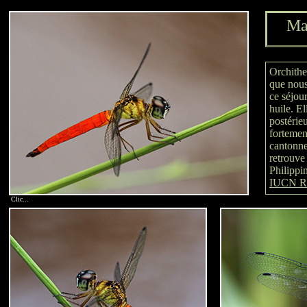
Ma
Orchithe
que nous
ce séjou
huile. El
postérieu
fortemen
cantonne
retrouve
Philippi
IUCN Re
Clic...