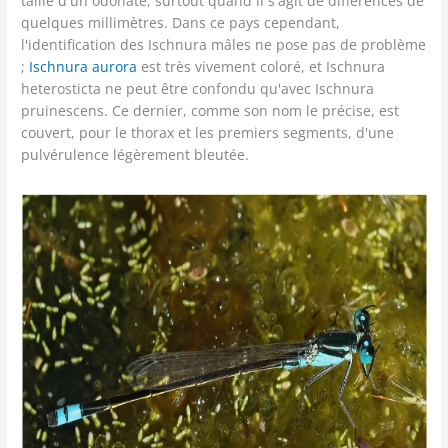
taille d'un odonate, surtout quand il s'agit de différences de
quelques millimètres. Dans ce pays cependant,
l'identification des Ischnura mâles ne pose pas de problème
;
Ischnura aurora
est très vivement coloré, et Ischnura
heterosticta ne peut être confondu qu'avec Ischnura
pruinescens. Ce dernier, comme son nom le précise, est
couvert, pour le thorax et les premiers segments, d'une
pulvérulence légèrement bleutée.