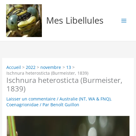
Aller
au
contenu
Mes Libellules
Accueil
2022
novembre
13
Ischnura heterosticta (Burmeister, 1839)
Ischnura heterosticta (Burmeister,
1839)
Laisser un commentaire
/
Australie (NT, WA & FNQ)
,
Coenagrionidae
/ Par
Benoît Guillon