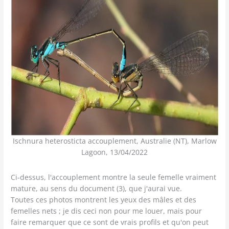
Ischnura heterosticta accouplement, Australie (NT), Marlow
Lagoon, 13/04/2022
Ci-dessus, l'accouplement montre la seule femelle vraiment
mature, au sens du document (3), que j'aurai vue.
Toutes ces photos montrent les yeux des mâles et des
femelles nets ; je dis ceci non pour me louer, mais pour
faire remarquer que ce sont de vrais profils et qu'on peut