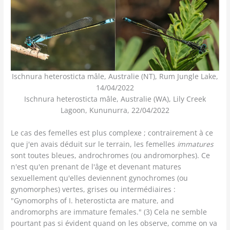
Ischnura heterosticta mâle, Australie (NT), Rum Jungle Lake,
14/04/2022
Ischnura heterosticta mâle, Australie (WA), Lily Creek
Lagoon, Kununurra, 22/04/2022
Le cas des femelles est plus complexe ; contrairement à ce
que j'en avais déduit sur le terrain, les femelles
immatures
sont toutes bleues, androchromes (ou andromorphes). Ce
n'est qu'en prenant de l'âge et devenant matures
sexuellement qu'elles deviennent gynochromes (ou
gynomorphes) vertes, grises ou intermédiaires :
"Gynomorphs of I. heterosticta are mature, and
andromorphs are immature females." (3) Cela ne semble
pourtant pas si évident quand on les observe, comme on va