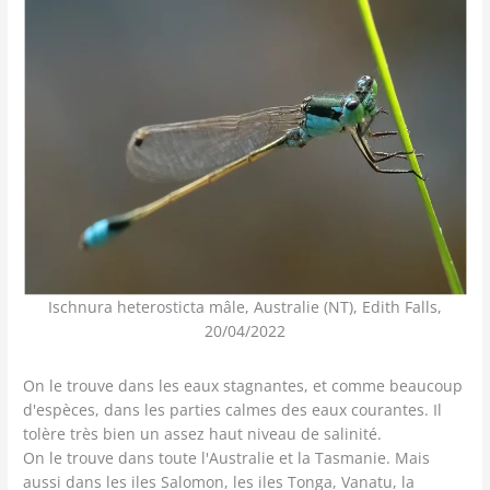
Ischnura heterosticta mâle, Australie (NT), Edith Falls,
20/04/2022
On le trouve dans les eaux stagnantes, et comme beaucoup
d'espèces, dans les parties calmes des eaux courantes. Il
tolère très bien un assez haut niveau de salinité.
On le trouve dans toute l'Australie et la Tasmanie. Mais
aussi dans les iles Salomon, les iles Tonga, Vanatu, la