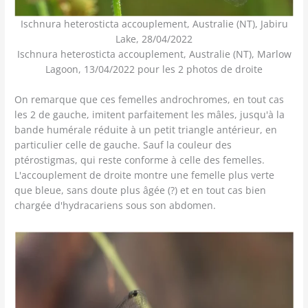
Ischnura heterosticta accouplement, Australie (NT), Jabiru
Lake, 28/04/2022
Ischnura heterosticta accouplement, Australie (NT), Marlow
Lagoon, 13/04/2022 pour les 2 photos de droite
On remarque que ces femelles androchromes, en tout cas
les 2 de gauche, imitent parfaitement les mâles, jusqu'à la
bande humérale réduite à un petit triangle antérieur, en
particulier celle de gauche. Sauf la couleur des
ptérostigmas, qui reste conforme à celle des femelles.
L'accouplement de droite montre une femelle plus verte
que bleue, sans doute plus âgée (?) et en tout cas bien
chargée d'hydracariens sous son abdomen.