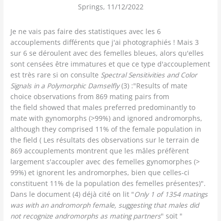
Springs, 11/12/2022
Je ne vais pas faire des statistiques avec les 6
accouplements différents que j'ai photographiés ! Mais 3
sur 6 se déroulent avec des femelles bleues, alors qu'elles
sont censées être immatures et que ce type d'accouplement
est très rare si on consulte
Spectral Sensitivities and Color
Signals in a Polymorphic Damselfly
(3) :"Results of mate
choice observations from 869 mating pairs from
the field showed that males preferred predominantly to
mate with gynomorphs (>99%) and ignored andromorphs,
although they comprised 11% of the female population in
the field ( Les résultats des observations sur le terrain de
869 accouplements montrent que les mâles préfèrent
largement s'accoupler avec des femelles gynomorphes (>
99%) et ignorent les andromorphes, bien que celles-ci
constituent 11% de la population des femelles présentes)".
Dans le document (4) déjà cité on lit "
Only 1 of 1354 matings
was with an andromorph female, suggesting that males did
not recognize andromorphs as mating partners
" soit "