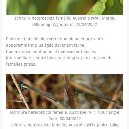
Ischnura heterosticta femelle, Australie (WA), Marigu
Billabong (Wyndham), 23/04/2022
Puis une femelle plus verte que bleue et une autre
apparemment plus âgée devenant terne.
Comme déjà mentionné, il doit exister tous les
intermédiaires entre bleu, vert et gris. Je n'ai pas vu de
femelles grises.
Ischnura heterosticta femelle, Australie (NT), Nourlangie
Rock, 30/04/2022
Ischnura heterosticta femelle, Australie (NT), Jabiru Lake,