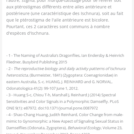
l'autre,
stigma
, pour
marque-tatouage
pour se référer soit
aux ptérostigmas différents entre ailes antérieure et
postérieure (une caractéristique des Ischnura), soit au fait
que le ptérostigma de l'aile antérieure est bicolore.
Pourtant, ces 2 caractères sont communs à nombre
d'espèces d'Ischnura.
- 1 - The Naming of Australia’s Dragonflies, Ian Endersby & Heinrich
Fliedner, Busybird Publishing 2015
- 2 -
The reproductive biology and daily activity patterns of Ischnura
heterosticta
, (Burmeister, 1841) (Zygoptera: Coenagrionidae) in
eastern Australia, S.-c. HUANG, J. REINHARD and G. NORVAL,
Odonatologica 41(2): 99-107 June 1, 2012.
- 3 - Huang S-c, Chiou T-h, Marshall J, Reinhard J (2014) Spectral
Sensitivities and Color Signals in a Polymorphic Damselfly. PLoS
ONE 9(1): e87972. doi:10.1371/journal.pone.0087972
- 4 - Shao-Chang Huang, Judith Reinhard, Color Change from male-
mimic to Gynomorphic: a New Aspect of Signaling Sexual Status in
Damselflies (Odonata, Zygoptera),
Behavioral Ecology
, Volume 23,