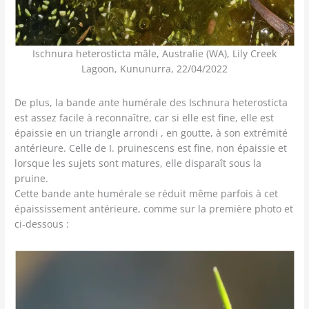
Ischnura heterosticta mâle, Australie (WA), Lily Creek
Lagoon, Kununurra, 22/04/2022
De plus, la bande ante humérale des Ischnura heterosticta
est assez facile à reconnaître, car si elle est fine, elle est
épaissie en un triangle arrondi , en goutte, à son extrémité
antérieure. Celle de I. pruinescens est fine, non épaissie et
lorsque les sujets sont matures, elle disparaît sous la
pruine.
Cette bande ante humérale se réduit même parfois à cet
épaississement antérieure, comme sur la première photo et
ci-dessous :