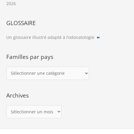
2026
GLOSSAIRE
Un glossaire illustré adapté à l’odonatologie
➽
Familles par pays
F
a
m
Archives
i
l
A
l
r
e
c
s
h