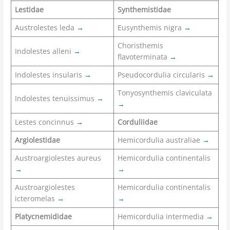
Lestidae
Synthemistidae
Austrolestes leda
→
Eusynthemis nigra
→
Choristhemis
Indolestes alleni
→
flavoterminata
→
Indolestes insularis
→
Pseudocordulia circularis
→
Tonyosynthemis claviculata
Indolestes tenuissimus
→
→
Lestes concinnus
→
Corduliidae
Argiolestidae
Hemicordulia australiae
→
Austroargiolestes aureus
Hemicordulia continentalis
→
→
Austroargiolestes
Hemicordulia continentalis
icteromelas
→
→
Platycnemididae
Hemicordulia intermedia
→