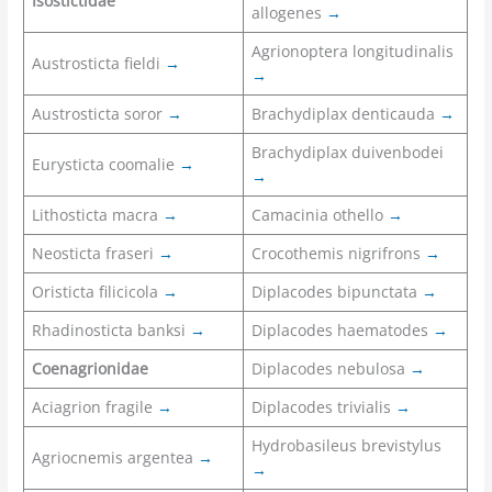
Isostictidae
allogenes
→
Agrionoptera longitudinalis
Austrosticta fieldi
→
→
Austrosticta soror
→
Brachydiplax denticauda
→
Brachydiplax duivenbodei
Eurysticta coomalie
→
→
Lithosticta macra
→
Camacinia othello
→
Neosticta fraseri
→
Crocothemis nigrifrons
→
Oristicta filicicola
→
Diplacodes bipunctata
→
Rhadinosticta banksi
→
Diplacodes haematodes
→
Coenagrionidae
Diplacodes nebulosa
→
Aciagrion fragile
→
Diplacodes trivialis
→
Hydrobasileus brevistylus
Agriocnemis argentea
→
→