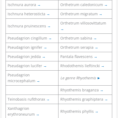
Ischnura aurora
→
Orthetrum caledonicum
→
Ischnura heterosticta
→
Orthetrum migratum
→
Orthetrum villosovittatum
Ischnura pruinescens
→
→
Pseudagrion cingillum
→
Orthetrum sabina
→
Pseudagrion ignifer
→
Orthetrum serapia
→
Pseudagrion jedda
→
Pantala flavescens
→
Pseudagrion lucifer
→
Rhodothemis lieftincki
→
Pseudagrion
Le genre Rhyothemis
►
microcephalum
→
Rhyothemis braganza
→
Teinobasis rufithorax
→
Rhyothemis graphiptera
→
Xanthagrion
Rhyothemis phyllis
→
erythroneurum
→