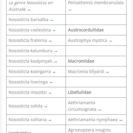
Le genre Nososticta en
Pentathemis membranulata
Australie
→
→
Nososticta baroalba
→
Nososticta coelestina
→
Austrocorduliidae
Nososticta fraterna
→
Austrophya mystica
→
Nososticta kalumburu
→
Nososticta koolpinyah
→
Macromiidae
Nososticta koongarra
→
Macromia tillyardi
→
Nososticta liveringa
→
Nososticta mouldsi
→
Libellulidae
Aethriamanta
Nososticta solida
→
circumsignata
→
Nososticta solitaria
→
Aethriamanta nymphaea
→
Agrionoptera insignis