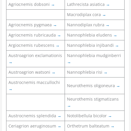
Agriocnemis dobsoni
→
Lathrecista asiatica
→
Macrodiplax cora
→
Agriocnemis pygmaea
→
Nannodiplax rubra
→
Agriocnemis rubricauda
→
Nannophlebia eludens
→
Argiocnemis rubescens
→
Nannophlebia injibandi
→
Austroagrion exclamationis
Nannophlebia mudginberri
→
→
Austroagrion watsoni
→
Nannophlebia risi
→
Austrocnemis maccullochi
Neurothemis oligoneura
→
→
Neurothemis stigmatizans
→
Austrocnemis splendida
→
Notolibellula bicolor
→
Ceriagrion aeruginosum
→
Orthetrum balteatum
→