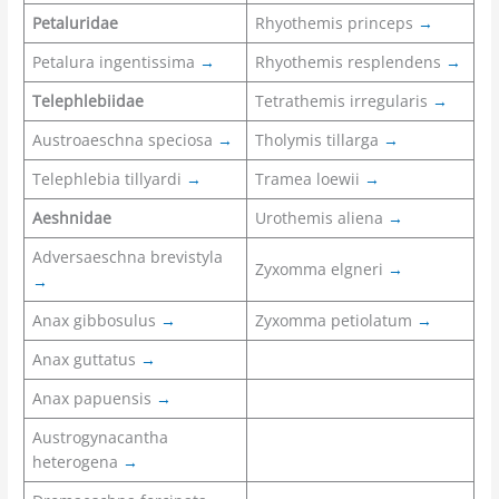
Petaluridae
Rhyothemis princeps
→
Petalura ingentissima
→
Rhyothemis resplendens
→
Telephlebiidae
Tetrathemis irregularis
→
Austroaeschna speciosa
→
Tholymis tillarga
→
Telephlebia tillyardi
→
Tramea loewii
→
Aeshnidae
Urothemis aliena
→
Adversaeschna brevistyla
Zyxomma elgneri
→
→
Anax gibbosulus
→
Zyxomma petiolatum
→
Anax guttatus
→
Anax papuensis
→
Austrogynacantha
heterogena
→