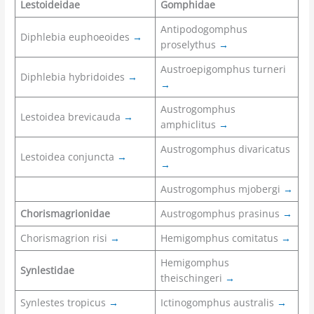
Lestoideidae
Gomphidae
Antipodogomphus
Diphlebia euphoeoides
→
proselythus
→
Austroepigomphus turneri
Diphlebia hybridoides
→
→
Austrogomphus
Lestoidea brevicauda
→
amphiclitus
→
Austrogomphus divaricatus
Lestoidea conjuncta
→
→
Austrogomphus mjobergi
→
Chorismagrionidae
Austrogomphus prasinus
→
Chorismagrion risi
→
Hemigomphus comitatus
→
Hemigomphus
Synlestidae
theischingeri
→
Synlestes tropicus
→
Ictinogomphus australis
→