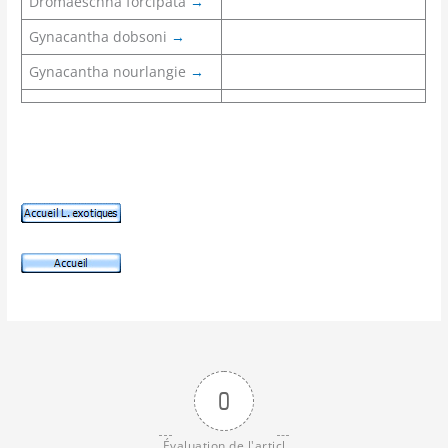
Dromaeschna forcipata
→
Gynacantha dobsoni
→
Gynacantha nourlangie
→
0
Évaluation de l'articl