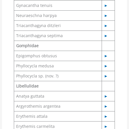
Gynacantha tenuis
►
Neuraeschna harpya
►
Triacanthagyna ditzleri
►
Triacanthagyna septima
►
Gomphidae
Epigomphus obtusus
►
Phyllocycla medusa
►
Phyllocycla sp. (nov. ?)
►
Libellulidae
Anatya guttata
►
Argyrothemis argentea
►
Erythemis attala
►
Erythemis carmelita
►