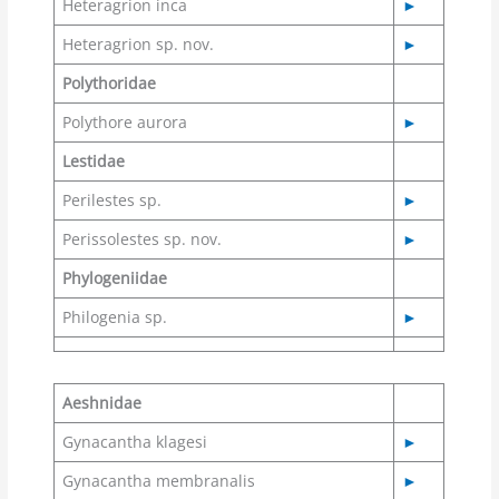
Heteragrion inca
►
Heteragrion sp. nov.
►
Polythoridae
Polythore aurora
►
Lestidae
Perilestes sp.
►
Perissolestes sp. nov.
►
Phylogeniidae
Philogenia sp.
►
Aeshnidae
Gynacantha klagesi
►
Gynacantha membranalis
►