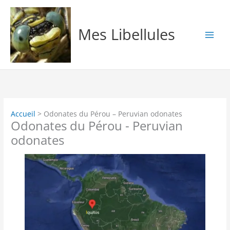
Aller
au
contenu
Mes Libellules
Accueil
Odonates du Pérou – Peruvian odonates
Odonates du Pérou - Peruvian
odonates