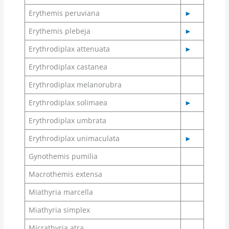
Erythemis peruviana
►
Erythemis plebeja
►
Erythrodiplax attenuata
►
Erythrodiplax castanea
Erythrodiplax melanorubra
Erythrodiplax solimaea
►
Erythrodiplax umbrata
Erythrodiplax unimaculata
►
Gynothemis pumilia
Macrothemis extensa
Miathyria marcella
Miathyria simplex
Micrathyria atra