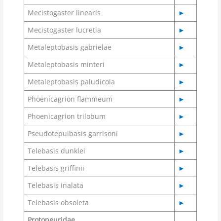
Mecistogaster linearis
►
Mecistogaster lucretia
►
Metaleptobasis gabrielae
►
Metaleptobasis minteri
►
Metaleptobasis paludicola
►
Phoenicagrion flammeum
►
Phoenicagrion trilobum
►
Pseudotepuibasis garrisoni
►
Telebasis dunklei
►
Telebasis griffinii
►
Telebasis inalata
►
Telebasis obsoleta
►
Protoneuridae