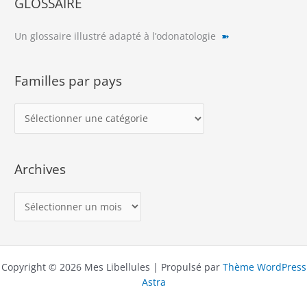
GLOSSAIRE
Un glossaire illustré adapté à l’odonatologie
➽
Familles par pays
F
a
m
Archives
i
l
A
l
r
e
c
s
h
p
Copyright © 2026 Mes Libellules | Propulsé par
Thème WordPress
i
a
Astra
v
r