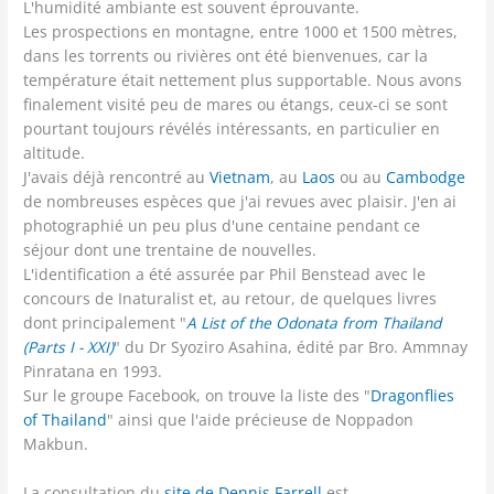
L'humidité ambiante est souvent éprouvante.
Les prospections en montagne, entre 1000 et 1500 mètres,
dans les torrents ou rivières ont été bienvenues, car la
température était nettement plus supportable. Nous avons
finalement visité peu de mares ou étangs, ceux-ci se sont
pourtant toujours révélés intéressants, en particulier en
altitude.
J'avais déjà rencontré au
Vietnam
, au
Laos
ou au
Cambodge
de nombreuses espèces que j'ai revues avec plaisir. J'en ai
photographié un peu plus d'une centaine pendant ce
séjour dont une trentaine de nouvelles.
L'identification a été assurée par Phil Benstead avec le
concours de Inaturalist et, au retour, de quelques livres
dont principalement "
A List of the Odonata from Thailand
(Parts I - XXI)
" du Dr Syoziro Asahina, édité par Bro. Ammnay
Pinratana en 1993.
Sur le groupe Facebook, on trouve la liste des "
Dragonflies
of Thailand
" ainsi que l'aide précieuse de Noppadon
Makbun.
La consultation du
site de Dennis Farrell
est