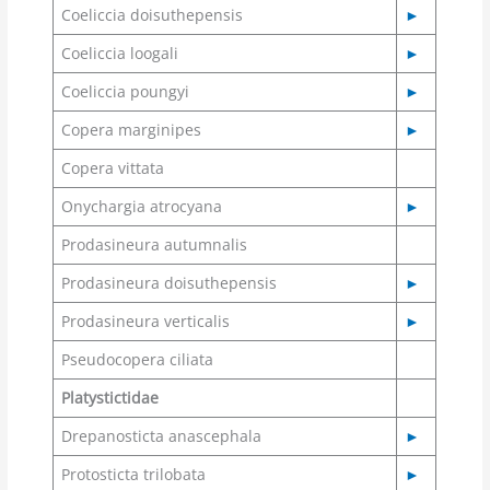
Coeliccia doisuthepensis
►
Coeliccia loogali
►
Coeliccia poungyi
►
Copera marginipes
►
Copera vittata
Onychargia atrocyana
►
Prodasineura autumnalis
Prodasineura doisuthepensis
►
Prodasineura verticalis
►
Pseudocopera ciliata
Platystictidae
Drepanosticta anascephala
►
Protosticta trilobata
►