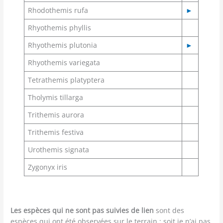
Rhodothemis rufa
►
Rhyothemis phyllis
Rhyothemis plutonia
►
Rhyothemis variegata
Tetrathemis platyptera
Tholymis tillarga
Trithemis aurora
Trithemis festiva
Urothemis signata
Zygonyx iris
Les espèces qui ne sont pas suivies de lien
sont des
espèces qui ont été observées sur le terrain ; soit je n’ai pas