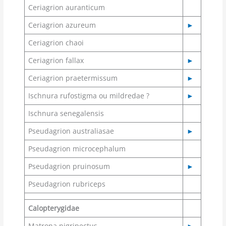
Ceriagrion auranticum
Ceriagrion azureum
►
Ceriagrion chaoi
Ceriagrion fallax
►
Ceriagrion praetermissum
►
Ischnura rufostigma ou mildredae ?
►
Ischnura senegalensis
Pseudagrion australiasae
►
Pseudagrion microcephalum
Pseudagrion pruinosum
►
Pseudagrion rubriceps
Calopterygidae
Matrona nigripectus
►