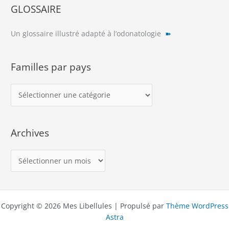
GLOSSAIRE
Un glossaire illustré adapté à l’odonatologie
➽
Familles par pays
F
a
m
Archives
i
l
A
l
r
e
c
s
h
p
Copyright © 2026 Mes Libellules | Propulsé par
Thème WordPress
i
a
Astra
v
r