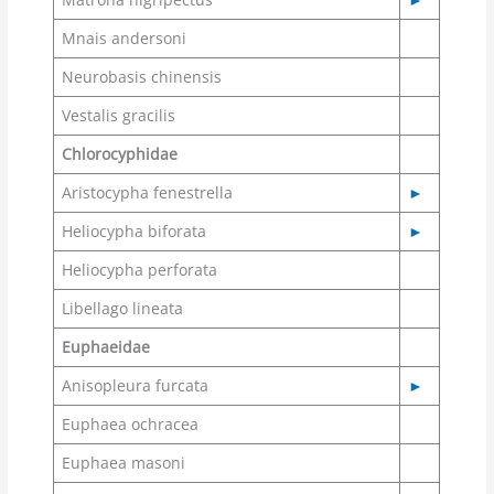
Mnais andersoni
Neurobasis chinensis
Vestalis gracilis
Chlorocyphidae
Aristocypha fenestrella
►
Heliocypha biforata
►
Heliocypha perforata
Libellago lineata
Euphaeidae
Anisopleura furcata
►
Euphaea ochracea
Euphaea masoni