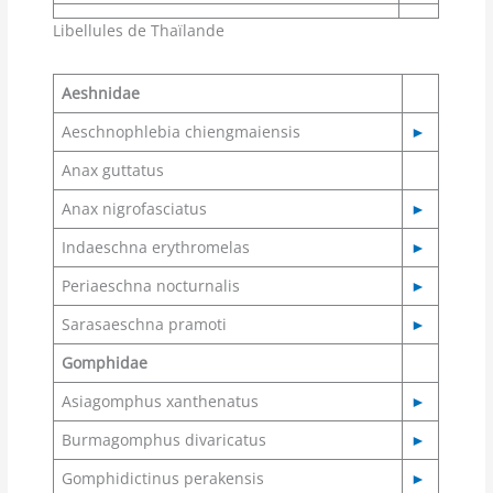
Libellules de Thaïlande
Aeshnidae
Aeschnophlebia chiengmaiensis
►
Anax guttatus
Anax nigrofasciatus
►
Indaeschna erythromelas
►
Periaeschna nocturnalis
►
Sarasaeschna pramoti
►
Gomphidae
Asiagomphus xanthenatus
►
Burmagomphus divaricatus
►
Gomphidictinus perakensis
►