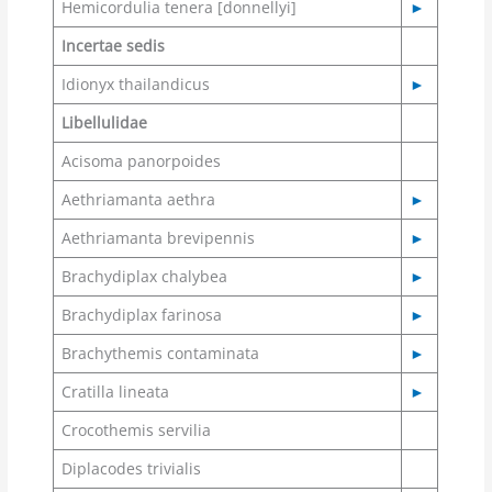
Hemicordulia tenera [donnellyi]
►
Incertae sedis
Idionyx thailandicus
►
Libellulidae
Acisoma panorpoides
Aethriamanta aethra
►
Aethriamanta brevipennis
►
Brachydiplax chalybea
►
Brachydiplax farinosa
►
Brachythemis contaminata
►
Cratilla lineata
►
Crocothemis servilia
Diplacodes trivialis