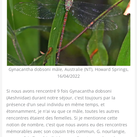
Gynacantha dobsoni mâle, Australie (NT), Howard Springs,
16/04/2022
Si nous avons rencontré 9 fois Gynacantha dobsoni
(Aeshnidae) durant notre séjour, c'est toujours par la
présence d'un seul individu en même temps, et
étonnamment, je n'ai vu que ce mâle, toutes les autres
rencontres étaient des femelles. Si je mentionne cette
notion de nombre, c'est que nous avons eu des rencontres
mémorables avec son cousin très commun, G. nourlangie,