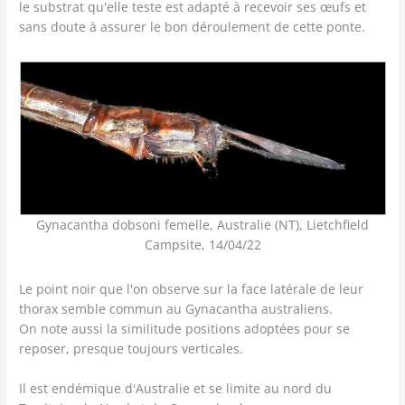
le substrat qu'elle teste est adapté à recevoir ses œufs et
sans doute à assurer le bon déroulement de cette ponte.
Gynacantha dobsoni femelle, Australie (NT), Lietchfield
Campsite, 14/04/22
Le point noir que l'on observe sur la face latérale de leur
thorax semble commun au Gynacantha australiens.
On note aussi la similitude positions adoptées pour se
reposer, presque toujours verticales.
Il est endémique d'Australie et se limite au nord du