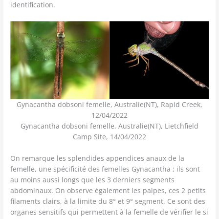
identification.
Gynacantha dobsoni femelle, Australie(NT), Rapid Creek,
12/04/2022
Gynacantha dobsoni femelle, Australie(NT), Lietchfield
Camp Site, 14/04/2022
On remarque les splendides appendices anaux de la
femelle, une spécificité des femelles Gynacantha ; ils sont
au moins aussi longs que les 3 derniers segments
abdominaux. On observe également les palpes, ces 2 petits
filaments clairs, à la limite du 8° et 9° segment. Ce sont des
organes sensitifs qui permettent à la femelle de vérifier le si