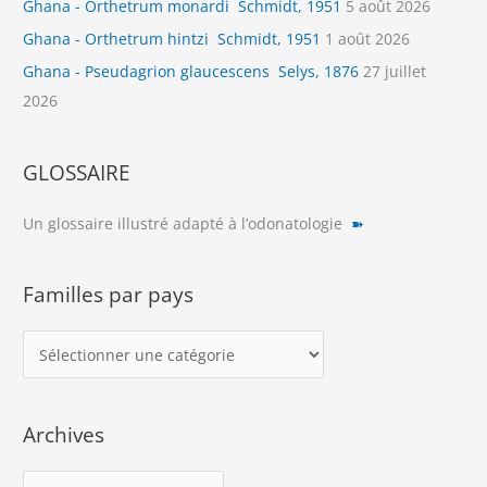
Ghana - Orthetrum monardi Schmidt, 1951
5 août 2026
Ghana - Orthetrum hintzi Schmidt, 1951
1 août 2026
Ghana - Pseudagrion glaucescens Selys, 1876
27 juillet
2026
GLOSSAIRE
Un glossaire illustré adapté à l’odonatologie
➽
Familles par pays
F
a
m
Archives
i
l
A