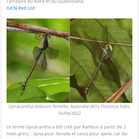
Territoire du Nord et du Queensland.
IUCN Red List
Gynacantha dobsoni femelle, Australie (NT), Florence Falls,
16/04/2022
Le terme Gynacantha a été créé par Rambur à partir de 2
mots grecs :
Gyna
pour
femelle
et
canta
pour
épine
, car les