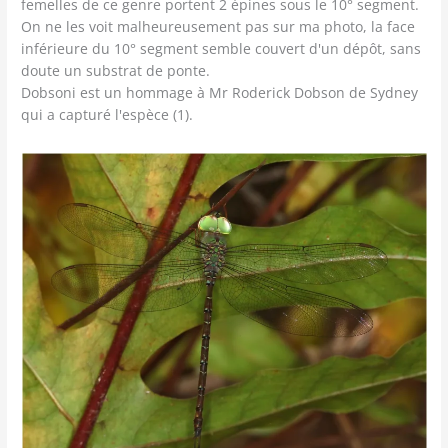
femelles de ce genre portent 2 épines sous le 10° segment.
On ne les voit malheureusement pas sur ma photo, la face
inférieure du 10° segment semble couvert d'un dépôt, sans
doute un substrat de ponte.
Dobsoni est un hommage à Mr Roderick Dobson de Sydney
qui a capturé l'espèce (1).