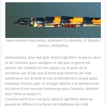
Hemicordulia intermedia, Australie-Occidentale, El Questro
Station, 25/04/2022
Hemicordulia, d'un mot grec (hémi) signifiant
moitié
ou
demi
et de Cordulia, pour souligner le fait que ce genre est
proche des Cordulia (il s'en sépare sur le plan de la
nervation par le fait que le bord anal (interne) de l'aile
postérieure est arrondi et non profondément excavé (pour
Cordulia). D'autre part, le triangle adossé à la membranule
est barré d'une nervure transverse pour Cordulia, absente
pour Hemicordulia) (1).
Cordulia vient d'un mot grec latinisé signifiant
bâton
ou
gourdin
se référant à la forme de l'abdomen du mâle