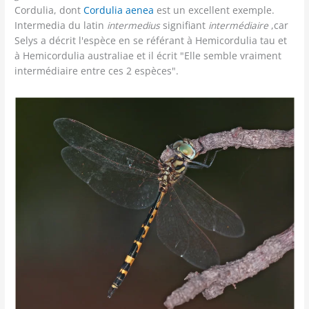
Cordulia, dont
Cordulia aenea
est un excellent exemple.
Intermedia du latin
intermedius
signifiant
intermédiaire
,car
Selys a décrit l'espèce en se référant à Hemicordulia tau et
à Hemicordulia australiae et il écrit "Elle semble vraiment
intermédiaire entre ces 2 espèces".