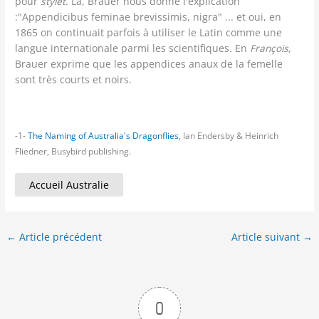
pour
stylet
. Là, Brauer nous donne l'explication
:"Appendicibus feminae brevissimis, nigra" ... et oui, en
1865 on continuait parfois à utiliser le Latin comme une
langue internationale parmi les scientifiques. En
François
,
Brauer exprime que les appendices anaux de la femelle
sont très courts et noirs.
-1-
The Naming of Australia's Dragonflies
, Ian Endersby & Heinrich
Fliedner, Busybird publishing.
Accueil Australie
←
Article précédent
Article suivant
→
0