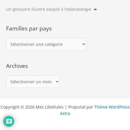
Un glossaire illustré adapté à l’odonatologie
➽
Familles par pays
F
a
m
Archives
i
l
A
l
r
e
c
s
h
p
Copyright © 2026 Mes Libellules | Propulsé par
Thème WordPress
i
a
Astra
v
r
e
p