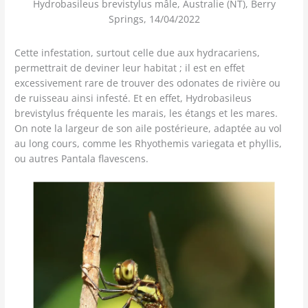
Hydrobasileus brevistylus mâle, Australie (NT), Berry
Springs, 14/04/2022
Cette infestation, surtout celle due aux hydracariens,
permettrait de deviner leur habitat ; il est en effet
excessivement rare de trouver des odonates de rivière ou
de ruisseau ainsi infesté. Et en effet, Hydrobasileus
brevistylus fréquente les marais, les étangs et les mares.
On note la largeur de son aile postérieure, adaptée au vol
au long cours, comme les Rhyothemis variegata et phyllis,
ou autres Pantala flavescens.