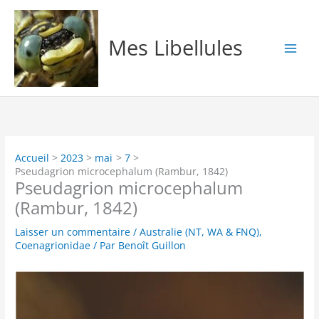
Aller
au
contenu
Mes Libellules
Accueil
2023
mai
7
Pseudagrion microcephalum (Rambur, 1842)
Pseudagrion microcephalum
(Rambur, 1842)
Laisser un commentaire
/
Australie (NT, WA & FNQ)
,
Coenagrionidae
/ Par
Benoît Guillon