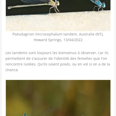
Pseudagrion microcephalum tandem, Australie (NT),
Howard Springs, 13/04/2022
Les tandems sont toujours les bienvenus à observer, car ils
permettent de s'assurer de l'identité des femelles que l'on
rencontre isolées. Qu'ils soient posés, ou en vol si on a de la
chance.