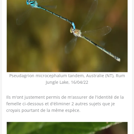
Pseudagrion microcephalum tandem, Australie (NT), Rum
Jungle Lake, 16/04/22
Ils m'ont justement permis de m'assurer de l'identité de la
femelle ci-dessous et d'éliminer 2 autres sujets que je
croyais pourtant de la même espèce.