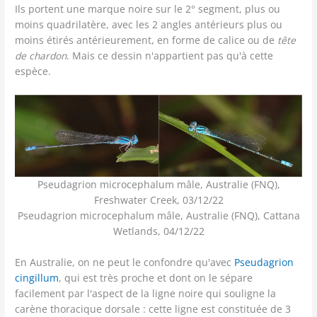
Ils portent une marque noire sur le 2° segment, plus ou
moins quadrilatère, avec les 2 angles antérieurs plus ou
moins étirés antérieurement, en forme de calice ou de
tête
de chardon
. Mais ce dessin n'appartient pas qu'à cette
espèce.
Pseudagrion microcephalum mâle, Australie (FNQ),
Freshwater Creek, 03/12/22
Pseudagrion microcephalum mâle, Australie (FNQ), Cattana
Wetlands, 04/12/22
En Australie, on ne peut le confondre qu'avec
Pseudagrion
cingillum
, qui est très proche et dont on le sépare
facilement par l'aspect de la ligne noire qui souligne la
carène thoracique dorsale : cette ligne est constituée de 3