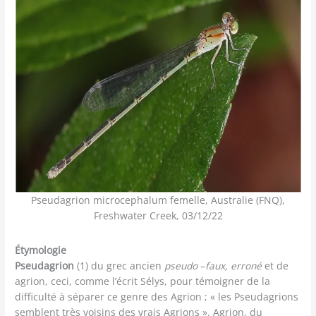
Pseudagrion microcephalum femelle, Australie (FNQ),
Freshwater Creek, 03/12/22
Étymologie
Pseudagrion
(1) du grec ancien
pseudo
–
faux, erroné
et de
agrion, ceci, comme l’écrit Sélys, pour témoigner de la
difficulté à séparer ce genre des Agrion ; « les Pseudagrions
semblent très voisins des vrais Agrions ». Agrion, du