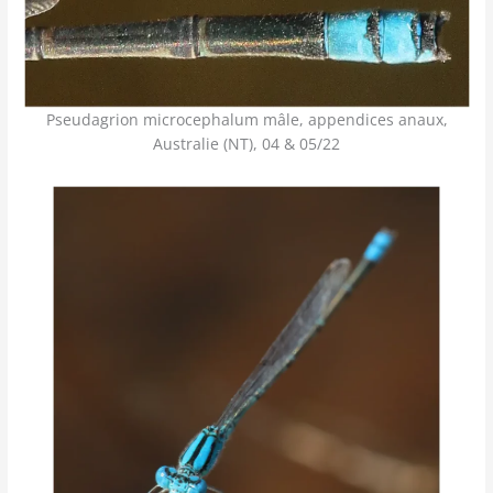
Pseudagrion microcephalum mâle, appendices anaux,
Australie (NT), 04 & 05/22