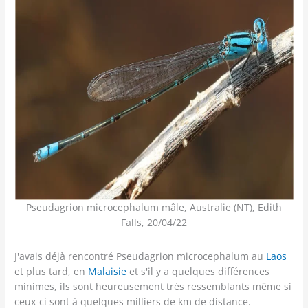
Pseudagrion microcephalum mâle, Australie (NT), Edith
Falls, 20/04/22
J'avais déjà rencontré Pseudagrion microcephalum au
Laos
et plus tard, en
Malaisie
et s'il y a quelques différences
minimes, ils sont heureusement très ressemblants même si
ceux-ci sont à quelques milliers de km de distance.