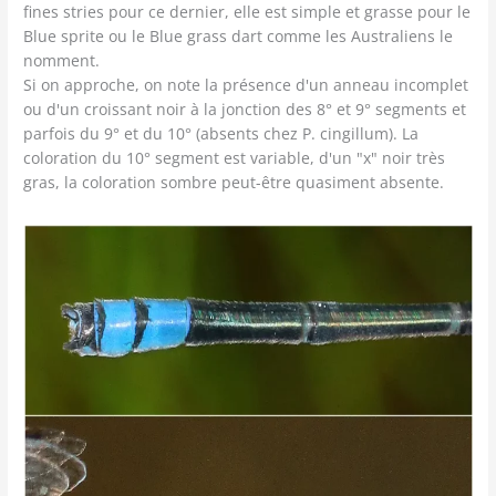
fines stries pour ce dernier, elle est simple et grasse pour le
Blue sprite ou le Blue grass dart comme les Australiens le
nomment.
Si on approche, on note la présence d'un anneau incomplet
ou d'un croissant noir à la jonction des 8° et 9° segments et
parfois du 9° et du 10° (absents chez P. cingillum). La
coloration du 10° segment est variable, d'un "x" noir très
gras, la coloration sombre peut-être quasiment absente.