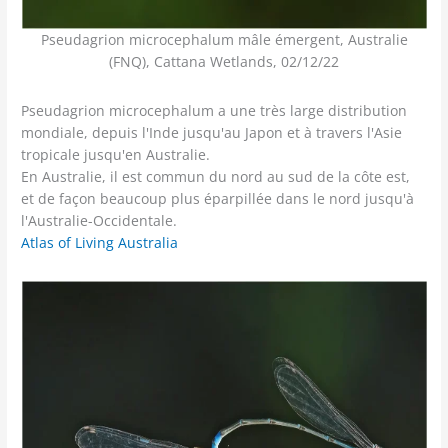
Pseudagrion microcephalum mâle émergent, Australie
(FNQ), Cattana Wetlands, 02/12/22
Pseudagrion microcephalum a une très large distribution
mondiale, depuis l'Inde jusqu'au Japon et à travers l'Asie
tropicale jusqu'en Australie.
En Australie, il est commun du nord au sud de la côte est,
et de façon beaucoup plus éparpillée dans le nord jusqu'à
l'Australie-Occidentale.
Atlas of Living Australia