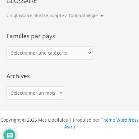
GLOSSAIRE
Un glossaire illustré adapté à l’odonatologie
➽
Familles par pays
F
a
m
Archives
i
l
A
l
r
e
c
s
h
p
Copyright © 2026 Mes Libellules | Propulsé par
Thème WordPress
i
a
Astra
v
r