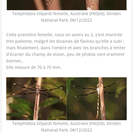
Telephlebia tillyardi femelle, Australie (FNQld), Dinden
National Park, 08/12/2022
Cette première femelle, nous en avons vu 2, s'est montrée
très patiente, malgré les dizaines de flashes qu'elle a subi ;
mais finalement, dans l'ombre et avec les branches à tenter
d'écarter du champ de vision, peu de photos sont vraiment
bonnes...
Elle mesure de 70 à 75 mm.
Telephlebia tillyardi femelle, Australie (FNQld), Dinden
National Park, 08/12/2022