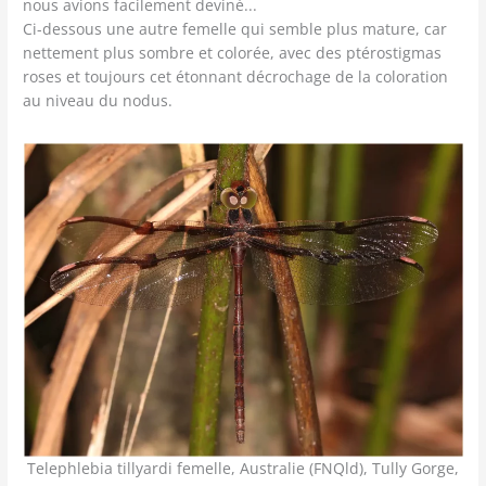
nous avions facilement deviné...
Ci-dessous une autre femelle qui semble plus mature, car
nettement plus sombre et colorée, avec des ptérostigmas
roses et toujours cet étonnant décrochage de la coloration
au niveau du nodus.
Telephlebia tillyardi femelle, Australie (FNQld), Tully Gorge,