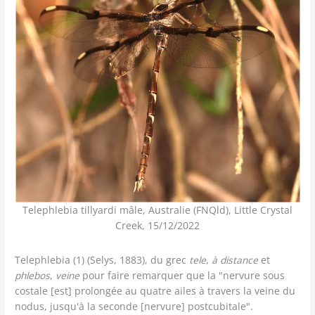
Telephlebia tillyardi mâle, Australie (FNQld), Little Crystal
Creek, 15/12/2022
Telephlebia (1) (Selys, 1883), du grec
tele
,
à distance
et
phlebos
,
veine
pour faire remarquer que la "nervure sous
costale [est] prolongée au quatre ailes à travers la veine du
nodus, jusqu'à la seconde [nervure] postcubitale".