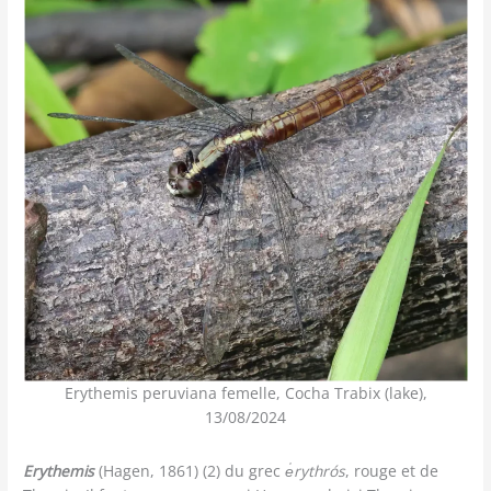
Erythemis peruviana femelle, Cocha Trabix (lake),
13/08/2024
Erythemis
(Hagen, 1861) (2) du grec
e̍rythrós
, rouge et de