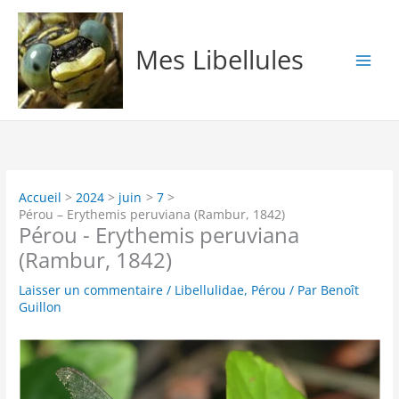
Aller
au
contenu
Mes Libellules
Accueil
2024
juin
7
Pérou – Erythemis peruviana (Rambur, 1842)
Pérou - Erythemis peruviana
(Rambur, 1842)
Laisser un commentaire
/
Libellulidae
,
Pérou
/ Par
Benoît
Guillon