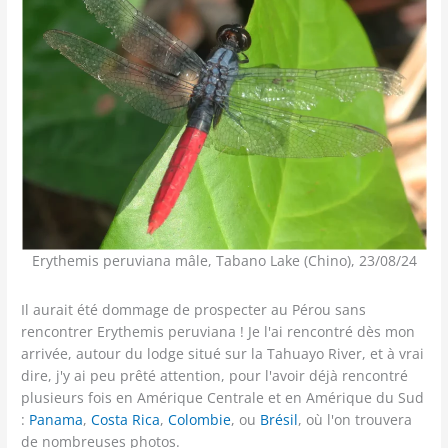
Erythemis peruviana mâle, Tabano Lake (Chino), 23/08/24
Il aurait été dommage de prospecter au Pérou sans
rencontrer Erythemis peruviana ! Je l'ai rencontré dès mon
arrivée, autour du lodge situé sur la Tahuayo River, et à vrai
dire, j'y ai peu prêté attention, pour l'avoir déjà rencontré
plusieurs fois en Amérique Centrale et en Amérique du Sud
:
Panama
,
Costa Rica
,
Colombie
, ou
Brésil
, où l'on trouvera
de nombreuses photos.