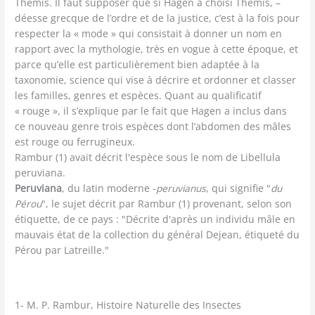
Themis. Il faut supposer que si Hagen a choisi Themis, –
déesse grecque de l’ordre et de la justice, c’est à la fois pour
respecter la « mode » qui consistait à donner un nom en
rapport avec la mythologie, très en vogue à cette époque, et
parce qu’elle est particulièrement bien adaptée à la
taxonomie, science qui vise à décrire et ordonner et classer
les familles, genres et espèces. Quant au qualificatif
« rouge », il s’explique par le fait que Hagen a inclus dans
ce nouveau genre trois espèces dont l’abdomen des mâles
est rouge ou ferrugineux.
Rambur (1) avait décrit l'espèce sous le nom de Libellula
peruviana.
Peruviana
, du latin moderne -
peruvianus
, qui signifie "
du
Pérou
", le sujet décrit par Rambur (1) provenant, selon son
étiquette, de ce pays : "Décrite d'après un individu mâle en
mauvais état de la collection du général Dejean, étiqueté du
Pérou par Latreille."
1- M. P. Rambur, Histoire Naturelle des Insectes