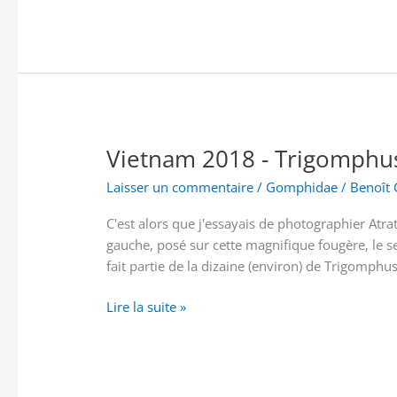
2018
-
Zyxomma
petiolatum
Vietnam 2018 - Trigomphu
Laisser un commentaire
/
Gomphidae
/
Benoît 
C'est alors que j'essayais de photographier Atra
gauche, posé sur cette magnifique fougère, le 
fait partie de la dizaine (environ) de Trigomphu
Vietnam
Lire la suite »
2018
-
Trigomphus
carus