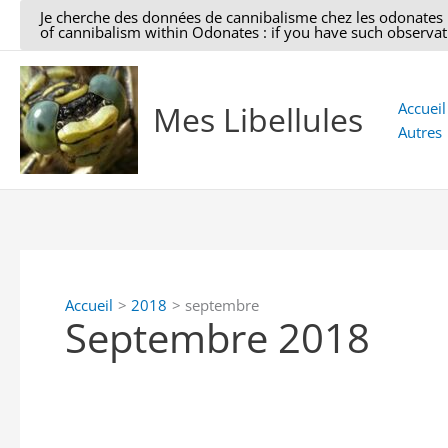
Aller
Je cherche des données de cannibalisme chez les odonates : si
of cannibalism within Odonates : if you have such observati
au
contenu
Mes Libellules
Accueil
Autres
Accueil
2018
septembre
Septembre 2018