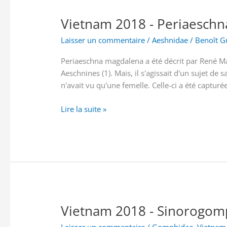
Vietnam 2018 - Periaeschn
Laisser un commentaire
/
Aeshnidae
/
Benoît G
Periaeschna magdalena a été décrit par René M
Aeschnines (1). Mais, il s'agissait d'un sujet de
n'avait vu qu'une femelle. Celle-ci a été captur
Vietnam
Lire la suite »
2018
-
Periaeschna
magdalena
Martin,
1909
Vietnam 2018 - Sinorogom