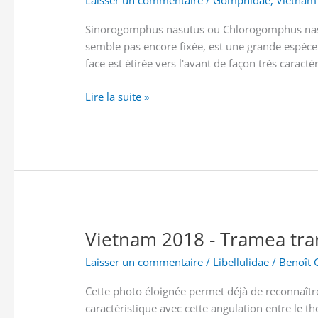
Laisser un commentaire
/
Gomphidae
,
Vietnam
Sinorogomphus nasutus ou Chlorogomphus nasut
semble pas encore fixée, est une grande espèce
face est étirée vers l'avant de façon très caracté
Vietnam
Lire la suite »
2018
-
Sinorogomphus
nasutus
Vietnam 2018 - Tramea tra
Laisser un commentaire
/
Libellulidae
/
Benoît 
Cette photo éloignée permet déjà de reconnaîtr
caractéristique avec cette angulation entre le 