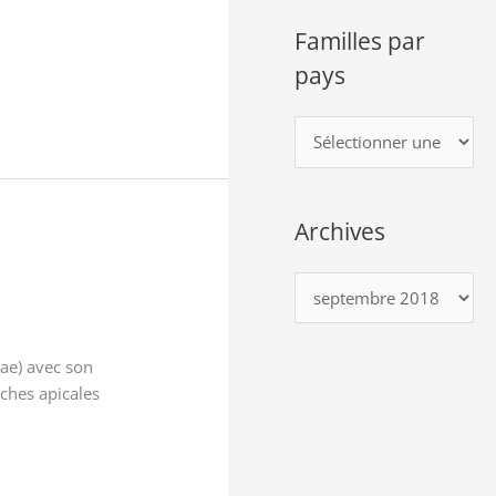
Familles par
pays
F
a
m
Archives
i
l
A
l
r
e
c
s
ae) avec son
h
ches apicales
p
i
a
v
r
e