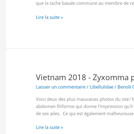
que la tache basale commune au membre de ce gen
Vietnam
Lire la suite »
2018
-
Tramea
transmarina
(Brauer,
1867)
Vietnam 2018 - Zyxomma p
Laisser un commentaire
/
Libellulidae
/
Benoît 
Voici deux des plus mauvaises photos du site !
abdomen filiforme qui donne l'impression qu'il 
de ses ailes. Ce qui est également malheureuseme
Vietnam
Lire la suite »