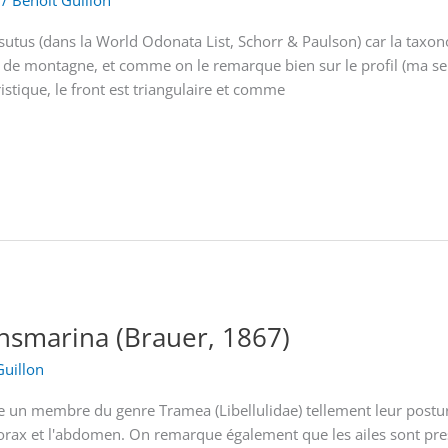
/
Benoît Guillon
us (dans la World Odonata List, Schorr & Paulson) car la taxo
 de montagne, et comme on le remarque bien sur le profil (ma seu
ristique, le front est triangulaire et comme
nsmarina (Brauer, 1867)
Guillon
e un membre du genre Tramea (Libellulidae) tellement leur postur
thorax et l'abdomen. On remarque également que les ailes sont pre