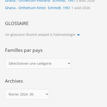
Ghana - Orthetrum monardi Schmidt, 1951
5 août 2026
Ghana - Orthetrum hintzi Schmidt, 1951
1 août 2026
GLOSSAIRE
Un glossaire illustré adapté à l’odonatologie
➽
Familles par pays
F
a
m
Archives
i
l
A
l
r
e
c
s