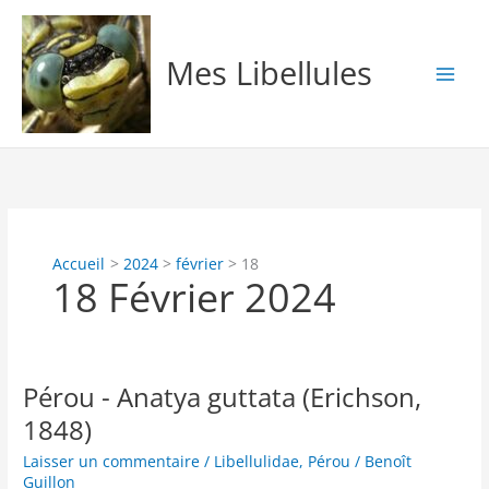
Aller
au
contenu
Mes Libellules
Accueil
2024
février
18
18 Février 2024
Pérou - Anatya guttata (Erichson,
1848)
Laisser un commentaire
/
Libellulidae
,
Pérou
/
Benoît
Guillon