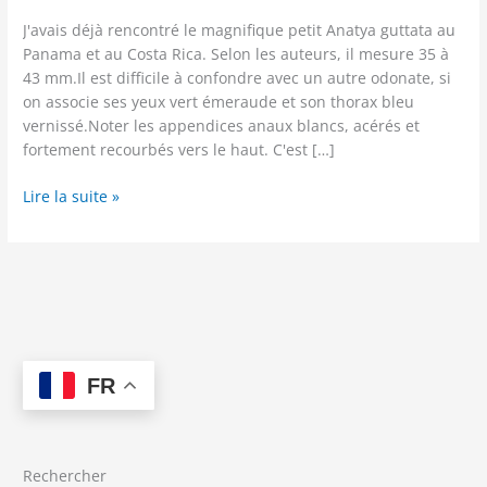
J'avais déjà rencontré le magnifique petit Anatya guttata au
Panama et au Costa Rica. Selon les auteurs, il mesure 35 à
43 mm.Il est difficile à confondre avec un autre odonate, si
on associe ses yeux vert émeraude et son thorax bleu
vernissé.Noter les appendices anaux blancs, acérés et
fortement recourbés vers le haut. C'est […]
Pérou
Lire la suite »
-
Anatya
guttata
(Erichson,
1848)
FR
Rechercher