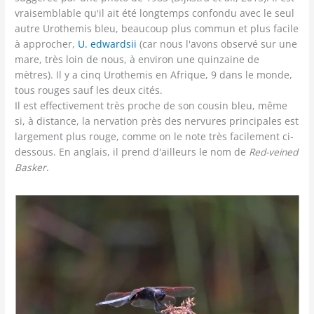
vraisemblable qu'il ait été longtemps confondu avec le seul
autre Urothemis bleu, beaucoup plus commun et plus facile
à approcher,
U. edwardsii
(car nous l'avons observé sur une
mare, très loin de nous, à environ une quinzaine de
mètres). Il y a cinq Urothemis en Afrique, 9 dans le monde,
tous rouges sauf les deux cités.
Il est effectivement très proche de son cousin bleu, même
si, à distance, la nervation près des nervures principales est
largement plus rouge, comme on le note très facilement ci-
dessous. En anglais, il prend d'ailleurs le nom de
Red-veined
Basker
.