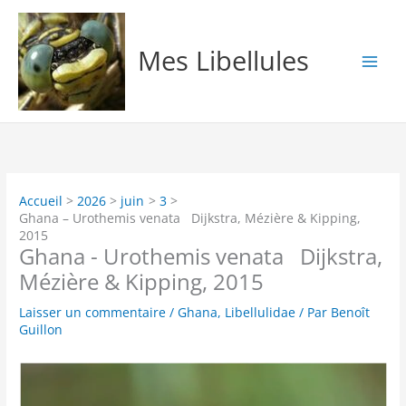
Aller
au
contenu
Mes Libellules
Accueil
2026
juin
3
Ghana – Urothemis venata Dijkstra, Mézière & Kipping,
2015
Ghana - Urothemis venata Dijkstra,
Mézière & Kipping, 2015
Laisser un commentaire
/
Ghana
,
Libellulidae
/ Par
Benoît
Guillon