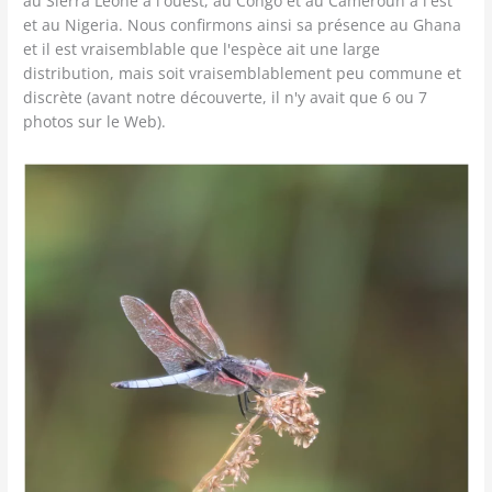
au Sierra Leone à l'ouest, au Congo et au Cameroun à l'est
et au Nigeria. Nous confirmons ainsi sa présence au Ghana
et il est vraisemblable que l'espèce ait une large
distribution, mais soit vraisemblablement peu commune et
discrète (avant notre découverte, il n'y avait que 6 ou 7
photos sur le Web).