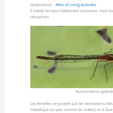
Queensland. -
Atlas of Living Australia
-
Il habite les eaux faiblement courantes, mais su
nénuphars.
Austrocnemis splendi
Les femelles ne portent pas les décorations ble
métallique (un peu comme les mâles), et la face