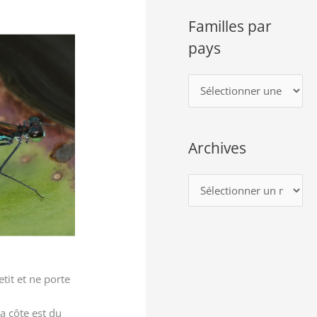
Familles par
pays
F
a
m
Archives
i
l
A
l
r
e
c
s
h
p
i
a
tit et ne porte
v
r
e
la côte est du