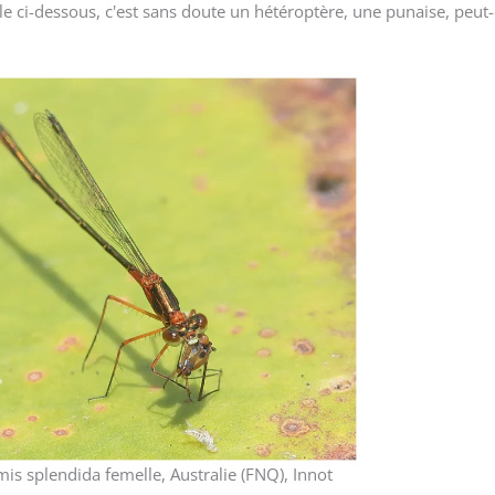
melle ci-dessous, c'est sans doute un hétéroptère, une punaise, peut
is splendida femelle, Australie (FNQ), Innot