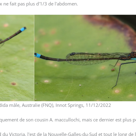
x ne fait pas plus d'1/3 de l'abdomen.
ida mâle, Australie (FNQ), Innot Springs, 11/12/2022
ement de son cousin A. maccullochi, mais ce dernier est plus pe
 du Victoria, l'est de la Nouvelle-Galles-du-Sud et tout le long de 