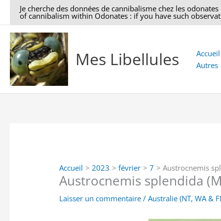
Aller
Je cherche des données de cannibalisme chez les odonates : si
of cannibalism within Odonates : if you have such observati
au
contenu
Mes Libellules
Accueil
Autres
Accueil
2023
février
7
Austrocnemis spl
Austrocnemis splendida (M
Laisser un commentaire
/
Australie (NT, WA & 