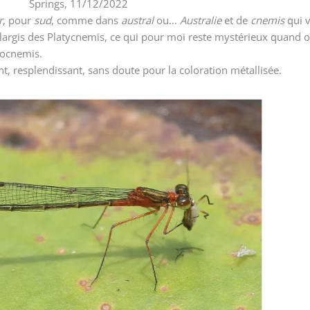
Springs, 11/12/2022
r
, pour
sud
, comme dans
austral
ou…
Australie
et de
cnemis
qui v
s élargis des Platycnemis, ce qui pour moi reste mystérieux quand o
rocnemis.
ant, resplendissant, sans doute pour la coloration métallisée.