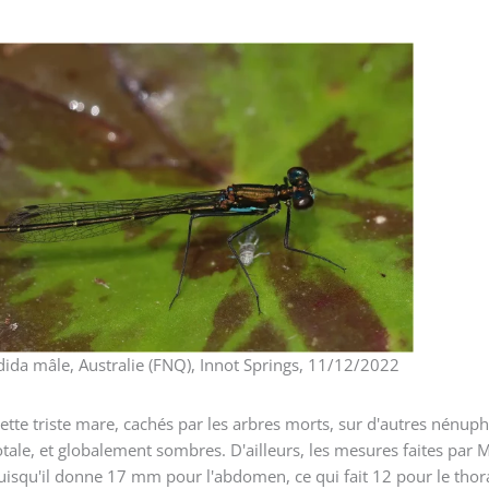
ida mâle, Australie (FNQ), Innot Springs, 11/12/2022
ette triste mare, cachés par les arbres morts, sur d'autres nénuph
tale, et globalement sombres. D'ailleurs, les mesures faites par 
uisqu'il donne 17 mm pour l'abdomen, ce qui fait 12 pour le thor