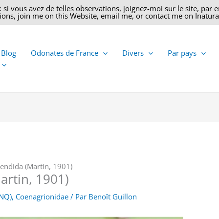
 vous avez de telles observations, joignez-moi sur le site, par ema
ons, join me on this Website, email me, or contact me on Inatural
 Blog
Odonates de France
Divers
Par pays
endida (Martin, 1901)
artin, 1901)
FNQ)
,
Coenagrionidae
/ Par
Benoît Guillon