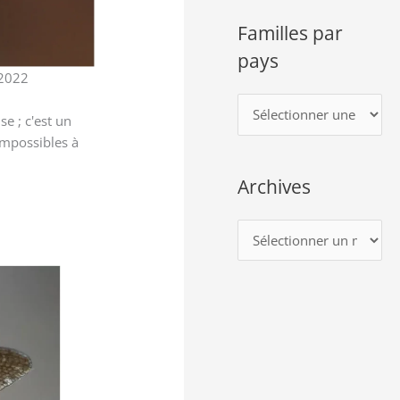
Familles par
pays
/2022
F
e ; c'est un
a
impossibles à
m
Archives
i
l
A
l
r
e
c
s
h
p
i
a
v
r
e