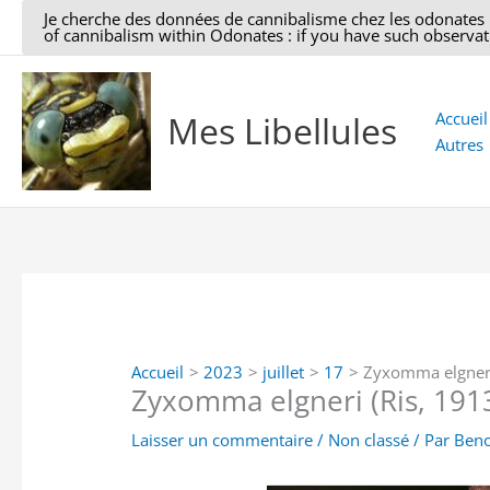
Aller
Je cherche des données de cannibalisme chez les odonates : si
of cannibalism within Odonates : if you have such observati
au
contenu
Mes Libellules
Accueil
Autres
Accueil
2023
juillet
17
Zyxomma elgneri
Zyxomma elgneri (Ris, 191
Laisser un commentaire
/
Non classé
/ Par
Beno