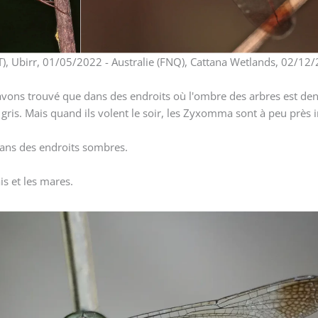
T), Ubirr, 01/05/2022 - Australie (FNQ), Cattana Wetlands, 02/12
vons trouvé que dans des endroits où l'ombre des arbres est dens
 gris. Mais quand ils volent le soir, les Zyxomma sont à peu près 
 dans des endroits sombres.
ais et les mares.