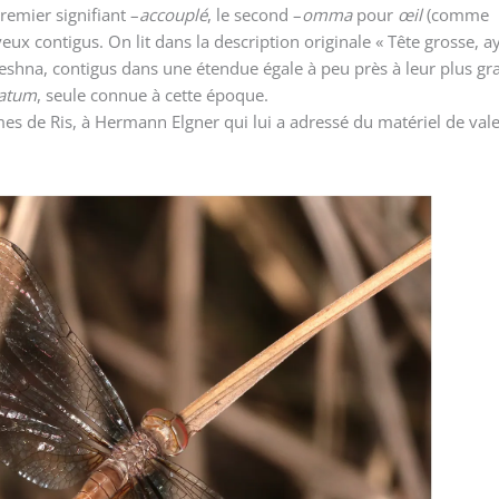
remier signifiant –
accouplé
, le second –
omma
pour
œil
(comme
 yeux contigus. On lit dans la description originale « Tête grosse, ay
shna, contigus dans une étendue égale à peu près à leur plus gra
latum
, seule connue à cette époque.
mes de Ris, à Hermann Elgner qui lui a adressé du matériel de val