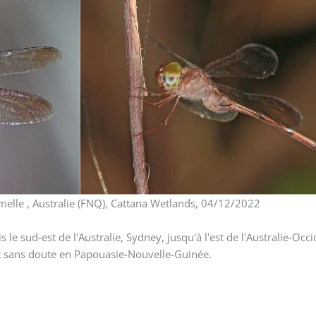
elle , Australie (FNQ), Cattana Wetlands, 04/12/2022
le sud-est de l'Australie, Sydney, jusqu'à l'est de l'Australie-Occi
et sans doute en Papouasie-Nouvelle-Guinée.