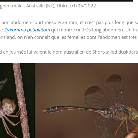
eri mâle , Australie (NT), Ubirr, 01/05/2022
 Son abdomen court mesure 29 mm, et n'est pas plus long que so
de
Zyxomma petiolatum
qui montre un très long abdomen. Un tro
sland, on n'en connaît que les femelles dont l'abdomen est très
 en journée lui valent le nom australien de Short-tailed duskdart