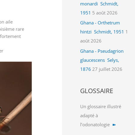
monardi Schmidt,
1951
5 août 2026
n aile
Ghana - Orthetrum
isième rare
hintzi Schmidt, 1951
1
 fortement
août 2026
er
Ghana - Pseudagrion
glaucescens Selys,
1876
27 juillet 2026
GLOSSAIRE
Un glossaire illustré
adapté à
l’odonatologie
➽