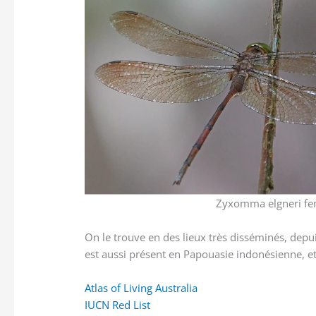
Zyxomma elgneri fem
On le trouve en des lieux très disséminés, depuis 
est aussi présent en Papouasie indonésienne, 
Atlas of Living Australia
IUCN Red List