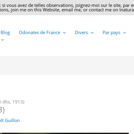
 vous avez de telles observations, joignez-moi sur le site, par ema
ons, join me on this Website, email me, or contact me on Inatural
 Blog
Odonates de France
Divers
Par pays
 (Ris, 1913)
3)
ît Guillon