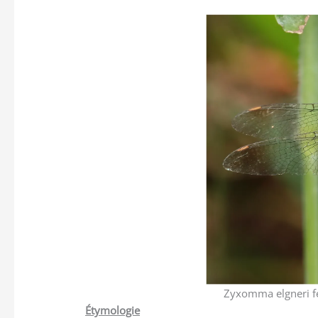
Zyxomma elgneri fe
Étymologie