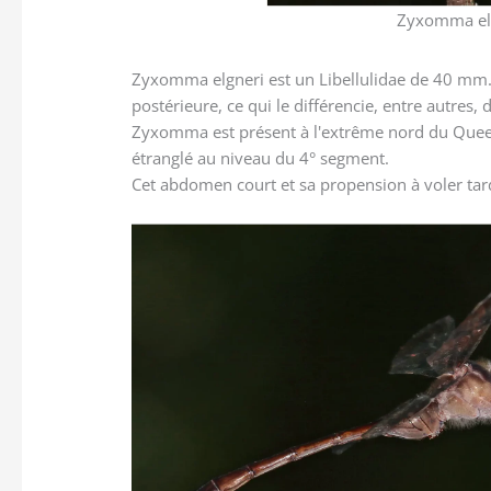
Zyxomma elgn
Zyxomma elgneri est un Libellulidae de 40 mm.
postérieure, ce qui le différencie, entre autres, 
Zyxomma est présent à l'extrême nord du Queen
étranglé au niveau du 4° segment.
Cet abdomen court et sa propension à voler tard