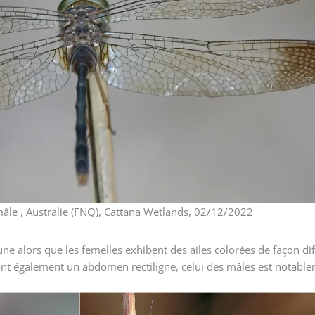
le , Australie (FNQ), Cattana Wetlands, 02/12/2022
ne alors que les femelles exhibent des ailes colorées de façon dif
ont également un abdomen rectiligne, celui des mâles est notabl