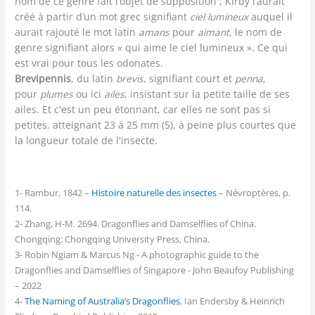
nom de ce genre fait l’objet de supposition ; Kirby l’aurait
créé à partir d’un mot grec signifiant
ciel lumineux
auquel il
aurait rajouté le mot latin
amans
pour
aimant
, le nom de
genre signifiant alors « qui aime le ciel lumineux ». Ce qui
est vrai pour tous les odonates.
Brevipennis
, du latin
brevis
, signifiant court et
penna
,
pour
plumes
ou ici
ailes
, insistant sur la petite taille de ses
ailes. Et c'est un peu étonnant, car elles ne sont pas si
petites, atteignant 23 à 25 mm (5), à peine plus courtes que
la longueur totale de l'insecte.
1- Rambur, 1842 –
Histoire naturelle des insectes
– Névroptères, p.
114.
2- Zhang, H-M. 2694. Dragonflies and Damselflies of China.
Chongqing: Chongqing University Press, China.
3- Robin Ngiam & Marcus Ng - A photographic guide to the
Dragonflies and Damselflies of Singapore - John Beaufoy Publishing
– 2022
4-
The Naming of Australia’s Dragonflies
, Ian Endersby & Heinrich