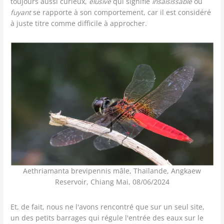
toujours aussi curieux,
elusive
qui signifie
insaisissable
ou
fuyant
se rapporte à son comportement, car il est considéré
à juste titre comme difficile à approcher.
Aethriamanta brevipennis mâle, Thaïlande, Angkaew
Reservoir, Chiang Mai, 08/06/2024
Et, de fait, nous ne l'avons rencontré que sur un seul site,
un des petits barrages qui régule l'entrée des eaux sur le