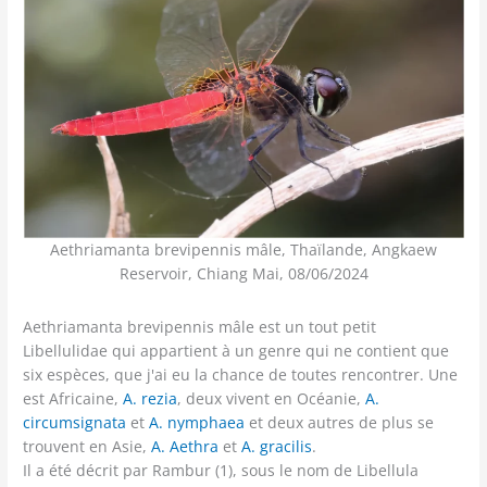
Aethriamanta brevipennis mâle, Thaïlande, Angkaew
Reservoir, Chiang Mai, 08/06/2024
Aethriamanta brevipennis mâle est un tout petit
Libellulidae qui appartient à un genre qui ne contient que
six espèces, que j'ai eu la chance de toutes rencontrer. Une
est Africaine,
A. rezia
, deux vivent en Océanie,
A.
circumsignata
et
A. nymphaea
et deux autres de plus se
trouvent en Asie,
A. Aethra
et
A. gracilis
.
Il a été décrit par Rambur (1), sous le nom de Libellula