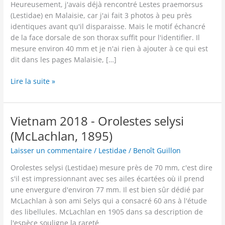
Heureusement, j'avais déjà rencontré Lestes praemorsus
(Lestidae) en Malaisie, car j'ai fait 3 photos à peu près
identiques avant qu'il disparaisse. Mais le motif échancré
de la face dorsale de son thorax suffit pour l'identifier. Il
mesure environ 40 mm et je n'ai rien à ajouter à ce qui est
dit dans les pages Malaisie, […]
Vietnam
Lire la suite »
2018
-
Lestes
Vietnam 2018 - Orolestes selysi
praemorsus
(McLachlan, 1895)
(Hagen
in
Laisser un commentaire
/
Lestidae
/
Benoît Guillon
Selys,
Orolestes selysi (Lestidae) mesure près de 70 mm, c'est dire
1842)
s'il est impressionnant avec ses ailes écartées où il prend
une envergure d'environ 77 mm. Il est bien sûr dédié par
McLachlan à son ami Selys qui a consacré 60 ans à l'étude
des libellules. McLachlan en 1905 dans sa description de
l'espèce souligne la rareté