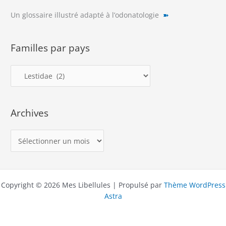
Un glossaire illustré adapté à l’odonatologie
➽
Familles par pays
F
a
m
Archives
i
l
A
l
r
e
c
s
h
p
Copyright © 2026 Mes Libellules | Propulsé par
Thème WordPress
i
a
Astra
v
r
e
p