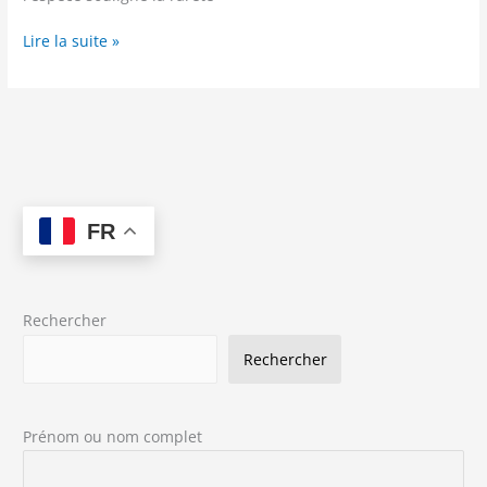
Vietnam
Lire la suite »
2018
-
Orolestes
selysi
(McLachlan,
1895)
FR
Rechercher
Rechercher
Prénom ou nom complet