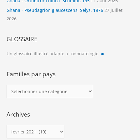
Ghana - Orthetrum hintzi Schmidt, 1951
1 août 2026
Ghana - Pseudagrion glaucescens Selys, 1876
27 juillet
2026
GLOSSAIRE
Un glossaire illustré adapté à l’odonatologie
➽
Familles par pays
F
a
m
Archives
i
l
A
l
r
e