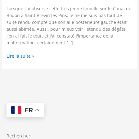
Lorsque j'ai observé cette très jeune femelle sur le Canal du
Bodon à Saint Brévin les Pins, je ne me suis pas tout de
suite rendu compte que son aile postérieure gauche était
aussi abimée. Aussi, pour mieux voir l'étendu des dégâts
j'en ai fait le tour, et j'ai constaté l'importance de la
malformation, certainement […]
Orthetrum
Lire la suite »
cancellatum
femelle
:
même
pas
mal
!
FR
2/4
Rechercher