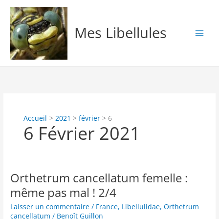
Aller
au
contenu
Mes Libellules
Accueil
2021
février
6
6 Février 2021
Orthetrum cancellatum femelle :
même pas mal ! 2/4
Laisser un commentaire
/
France
,
Libellulidae
,
Orthetrum
cancellatum
/
Benoît Guillon