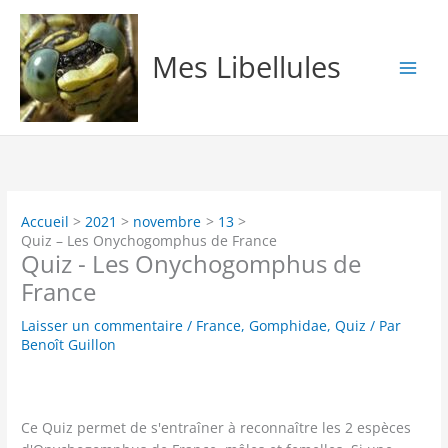
Aller
au
contenu
Mes Libellules
Accueil
2021
novembre
13
Quiz – Les Onychogomphus de France
Quiz - Les Onychogomphus de
France
Laisser un commentaire
/
France
,
Gomphidae
,
Quiz
/ Par
Benoît Guillon
Ce Quiz permet de s'entraîner à reconnaître les 2 espèces