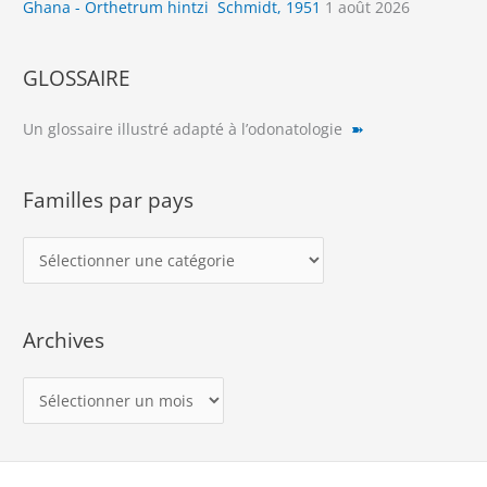
Ghana - Orthetrum hintzi Schmidt, 1951
1 août 2026
GLOSSAIRE
Un glossaire illustré adapté à l’odonatologie
➽
Familles par pays
F
a
m
Archives
i
l
A
l
r
e
c
s
h
p