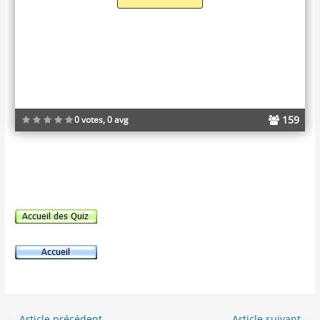
159
0 votes, 0 avg
←
Article précédent
Article suivant
→