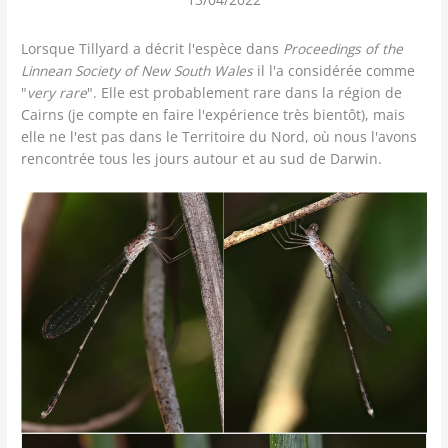
Lorsque Tillyard a décrit l'espèce dans
Proceedings of the
Linnean Society of New South Wales
il l'a considérée comme
"
very rare
". Elle est probablement rare dans la région de
Cairns (je compte en faire l'expérience très bientôt), mais
elle ne l'est pas dans le Territoire du Nord, où nous l'avons
rencontrée tous les jours autour et au sud de Darwin.