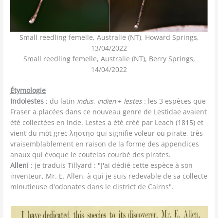
Small reedling femelle, Australie (NT), Howard Springs,
13/04/2022
Small reedling femelle, Australie (NT), Berry Springs,
14/04/2022
Étymologie
Indolestes
; du latin
indus
,
indien
+
lestes
: les 3 espèces que
Fraser a placées dans ce nouveau genre de Lestidae avaient
été collectées en Inde. Lestes a été créé par Leach (1815) et
vient du mot grec ληστησ qui signifie voleur ou pirate, très
vraisemblablement en raison de la forme des appendices
anaux qui évoque le coutelas courbé des pirates.
Alleni
: je traduis Tillyard : "J'ai dédié cette espèce à son
inventeur, Mr. E. Allen, à qui je suis redevable de sa collecte
minutieuse d'odonates dans le district de Cairns".