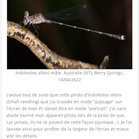
Indolestes alleni mâle, Australie (NT), Berry Springs,
14/04/2022
J'avoue tout de suite que cette photo d'Indolestes alleni
(Small reedling) que j'ai trouvée en mode "paysage" sur
l'écran de mon Pc devait être en mode "portrait". J'ai sans
doute tourné mon appareil photo lors de la prise de vue,
car jamais, ils ne se posent de cette façon (quoique...). Je l'ai
laissée ainsi pour profiter de la largeur de l'écran et mieux
voir les détails.