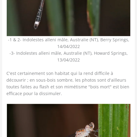
-1 & 2- Indolestes alleni mâle, Australie (NT), Berry Springs,
14/04/2022
-3- Indolestes alleni mâle, Australie (NT), Howard Springs,
13/04/2022
C'est certainement son habitat qui la rend difficile à
découvrir ; en sous-bois sombre, les photos sont d'ailleurs
toutes faites au flash et son mimétisme "bois mort" est bien
efficace pour la dissimuler.