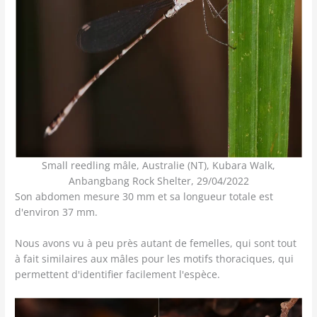
Small reedling mâle, Australie (NT), Kubara Walk,
Anbangbang Rock Shelter, 29/04/2022
Son abdomen mesure 30 mm et sa longueur totale est
d'environ 37 mm.
Nous avons vu à peu près autant de femelles, qui sont tout
à fait similaires aux mâles pour les motifs thoraciques, qui
permettent d'identifier facilement l'espèce.