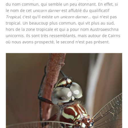
du nom commun, qui semble un peu étonnant. En effet, si
le nom de cet
unicorn darner
est affublé du qualificatif
Tropical
, c'est qu'il existe un
unicorn darner
... qui n'est pas
tropical. Un beaucoup plus commun, qui vit plus au sud,
hors de la zone tropicale et qui a pour nom Austroaeschna
unicornis. Ils sont très ressemblants, mais autour de Cairns
où nous avons prospecté, le second n'est pas présent.