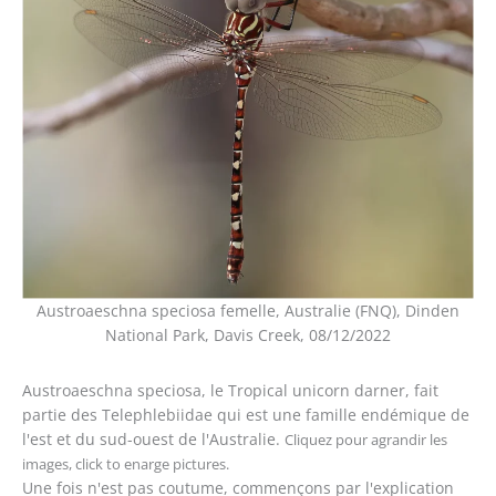
Austroaeschna speciosa femelle, Australie (FNQ), Dinden
National Park, Davis Creek, 08/12/2022
Austroaeschna speciosa, le Tropical unicorn darner, fait
partie des Telephlebiidae qui est une famille endémique de
l'est et du sud-ouest de l'Australie.
Cliquez pour agrandir les
images, click to enarge pictures.
Une fois n'est pas coutume, commençons par l'explication