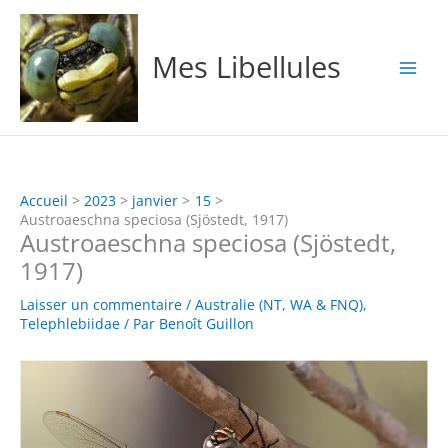
Aller
au
contenu
Mes Libellules
Accueil
2023
janvier
15
Austroaeschna speciosa (Sjöstedt, 1917)
Austroaeschna speciosa (Sjöstedt,
1917)
Laisser un commentaire
/
Australie (NT, WA & FNQ)
,
Telephlebiidae
/ Par
Benoît Guillon