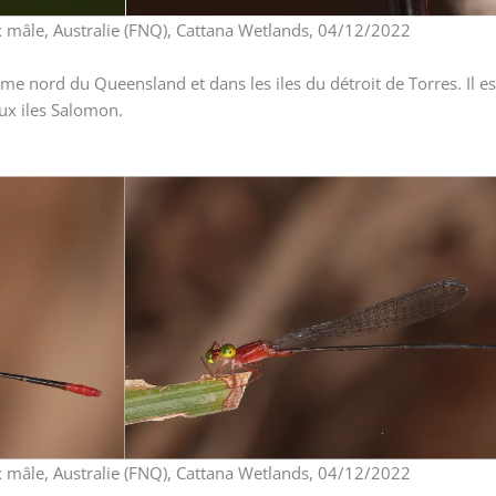
x mâle, Australie (FNQ), Cattana Wetlands, 04/12/2022
ême nord du Queensland et dans les iles du détroit de Torres. Il e
ux iles Salomon.
x mâle, Australie (FNQ), Cattana Wetlands, 04/12/2022