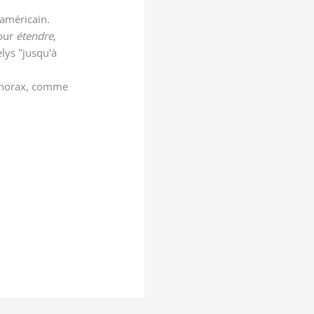
 américain.
pour
étendre
,
elys "jusqu'à
 thorax, comme