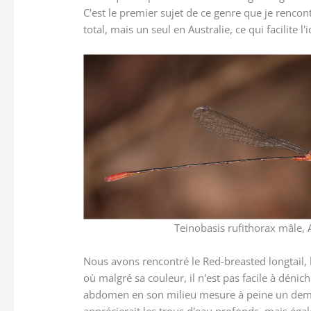
C'est le premier sujet de ce genre que je renco
total, mais un seul en Australie, ce qui facilite l'i
Teinobasis rufithorax mâle,
Nous avons rencontré le Red-breasted longtail, 
où malgré sa couleur, il n'est pas facile à déniche
abdomen en son milieu mesure à peine un demi-
apprécierait les trous d'eau profonds, mais ég