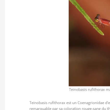
Teinobasis rufithorax m
Teinobasis rufithorax est un Coenagrionidae d'
remarquable par sa coloration rouge-sang du t