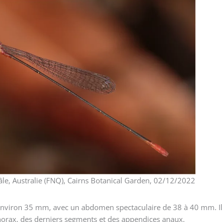
âle, Australie (FNQ), Cairns Botanical Garden, 02/12/2022
environ 35 mm, avec un abdomen spectaculaire de 38 à 40 mm. Il 
horax, des derniers segments et des appendices anaux.