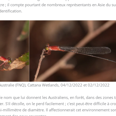
ntre ; il compte pourtant de nombreux représentants en Asie du su
dentification.
 Australie (FNQ), Cattana Wetlands, 04/12/2022 et 02/12/2022
le nom que lui donnent les Australiens, en forêt, dans des zones
r. S'il décolle, on le perd facilement ; c'est peut-être difficile à cr
millimètre de diamètre. Il affectionnerait cet environnement so
alement des eaux courantes.