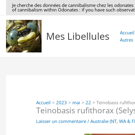
Aller
Je cherche des données de cannibalisme chez les odonates : si
of cannibalism within Odonates : if you have such observati
au
contenu
Mes Libellules
Accueil
Autres
Accueil
2023
mai
22
Teinobasis rufitho
Teinobasis rufithorax (Sely
Laisser un commentaire
/
Australie (NT, WA & 