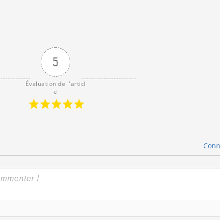
5
Évaluation de l'articl
e
Conn