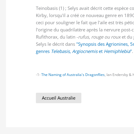
Teinobasis (1) ; Selys avait décrit cette espèc
Kirby, lorsqu'il a créé ce nouveau genre en 189
ceci pour souligner le fait que l'aile est très p
l'origine du quadrilatère après la nervure post-c
Rufithorax, du latin -
rufus
,
rouge ou roux
et du 
Selys le décrit dans
"Synopsis des Agrionines, 5me
genres
Telebasis
,
Argiocnemis
et
Hemiphlebia
"
.
-1-
The Naming of Australia's Dragonflies
, Ian Endersby & 
Accueil Australie