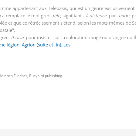
e comme appartenant aux Telebasis, qui est un genre exclusivement
0 a remplacé le mot grec -
tele
, signifiant -
à distance
, par -
teino
, 
étiolée et que ce rétrécissement s'étend, selon les mots mêmes de S
ostale".
grec -
thorax
pour insister sur la coloration rouge ou orangée du
 légion: Agrion (suite et fin). Les
Heinrich Fliedner, Busybird publishing.