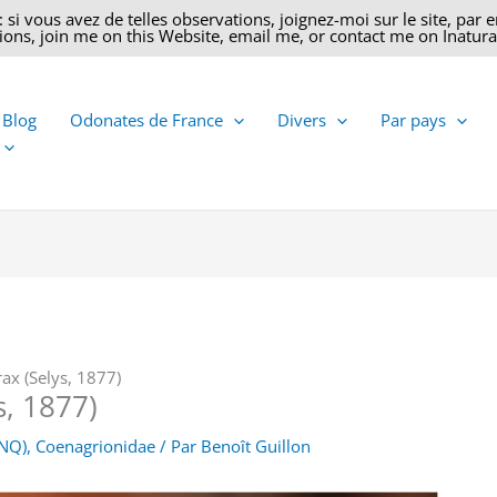
 vous avez de telles observations, joignez-moi sur le site, par ema
ons, join me on this Website, email me, or contact me on Inatural
 Blog
Odonates de France
Divers
Par pays
rax (Selys, 1877)
s, 1877)
FNQ)
,
Coenagrionidae
/ Par
Benoît Guillon