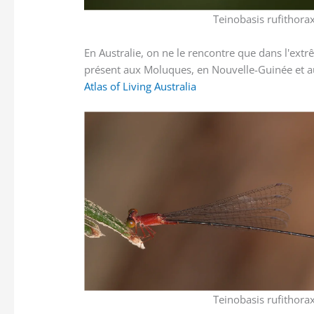
Teinobasis rufithora
En Australie, on ne le rencontre que dans l'extr
présent aux Moluques, en Nouvelle-Guinée et a
Atlas of Living Australia
Teinobasis rufithora