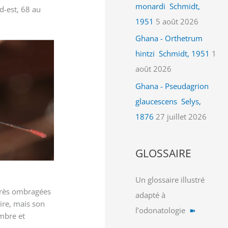
monardi Schmidt,
d-est, 68 au
1951
5 août 2026
Ghana - Orthetrum
hintzi Schmidt, 1951
1
août 2026
Ghana - Pseudagrion
glaucescens Selys,
1876
27 juillet 2026
GLOSSAIRE
Un glossaire illustré
 très ombragées
adapté à
oire, mais son
l’odonatologie
➽
mbre et