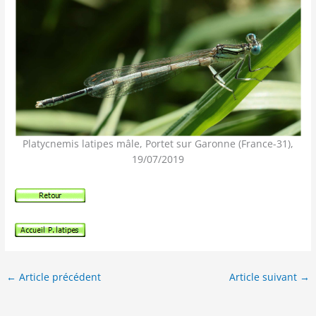
Platycnemis latipes mâle, Portet sur Garonne (France-31),
19/07/2019
←
Article précédent
Article suivant
→