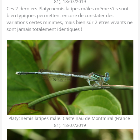
81), 18/07/2019
Ces 2 derniers Platycnemis latipes mâles même s'ils sont
bien typiques permettent encore de constater des
variations certes minimes, mais bien sûr 2 êtres vivants ne
sont jamais totalement identiques !
Platycnemis latipes mâle, Castelnau de Montmiral (France-
81), 18/07/2019