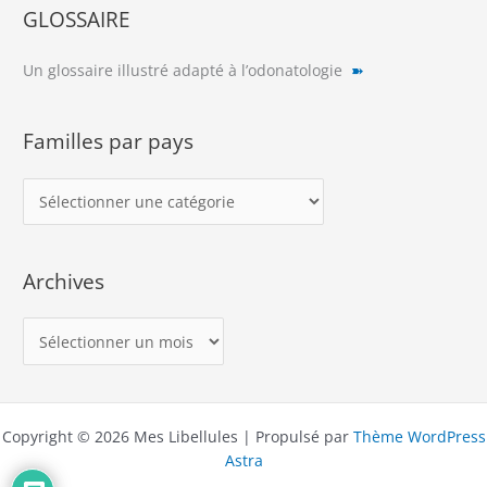
GLOSSAIRE
Un glossaire illustré adapté à l’odonatologie
➽
Familles par pays
F
a
m
Archives
i
l
A
l
r
e
c
s
h
p
Copyright © 2026 Mes Libellules | Propulsé par
Thème WordPress
i
a
Astra
v
r