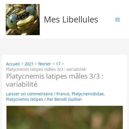
Aller
au
contenu
Mes Libellules
Accueil
2021
février
17
Platycnemis latipes mâles 3/3 : variabilité
Platycnemis latipes mâles 3/3 :
variabilité
Laisser un commentaire
/
France
,
Platycnemididae
,
Platycnemis latipes
/ Par
Benoît Guillon