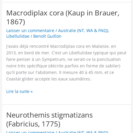
(Theischinger,
1997)
Macrodiplax cora (Kaup in Brauer,
1867)
Laisser un commentaire
/
Australie (NT, WA & FNQ)
,
Libellulidae
/
Benoît Guillon
J'avais déjà rencontré Macrodiplax cora en Malaisie, en
2013, en bord de mer. C'est un Libellulidae typique qui peut
faire penser à un Sympetrum, ne serait-ce la ponctuation
noire très spécifique (décrite parfois en forme de sablier)
qu'il porte sur l'abdomen. Il mesure 40 à 45 mm, et ce
Coastal glider accepte les eaux saumâtres.
Macrodiplax
Lire la suite »
cora
(Kaup
in
Neurothemis stigmatizans
Brauer,
(Fabricius, 1775)
1867)
Laisser un commentaire
/
Australie (NT, WA & FNQ)
,