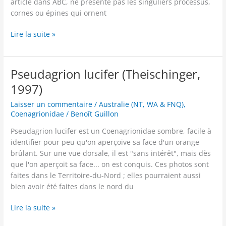
article dans ABC, ne présente pas les singuliers processus,
cornes ou épines qui ornent
Oristicta
Lire la suite »
filicicola
(Tillyard,
1913)
Pseudagrion lucifer (Theischinger,
1997)
Laisser un commentaire
/
Australie (NT, WA & FNQ)
,
Coenagrionidae
/
Benoît Guillon
Pseudagrion lucifer est un Coenagrionidae sombre, facile à
identifier pour peu qu'on aperçoive sa face d'un orange
brûlant. Sur une vue dorsale, il est "sans intérêt", mais dès
que l'on aperçoit sa face... on est conquis. Ces photos sont
faites dans le Territoire-du-Nord ; elles pourraient aussi
bien avoir été faites dans le nord du
Pseudagrion
Lire la suite »
lucifer