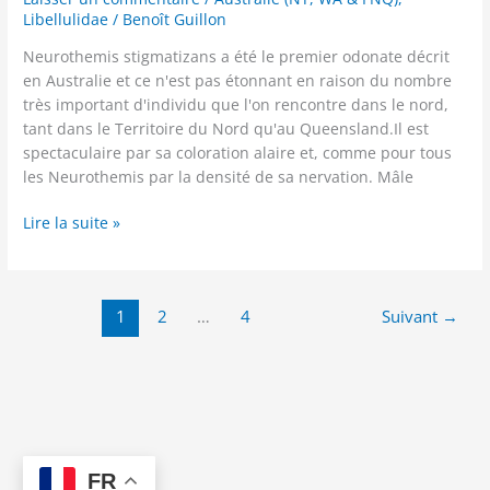
Libellulidae
/
Benoît Guillon
Neurothemis stigmatizans a été le premier odonate décrit
en Australie et ce n'est pas étonnant en raison du nombre
très important d'individu que l'on rencontre dans le nord,
tant dans le Territoire du Nord qu'au Queensland.Il est
spectaculaire par sa coloration alaire et, comme pour tous
les Neurothemis par la densité de sa nervation. Mâle
Neurothemis
Lire la suite »
stigmatizans
(Fabricius,
1775)
1
2
…
4
Suivant
→
FR