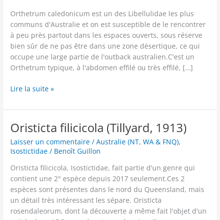
Orthetrum caledonicum est un des Libellulidae les plus
communs d'Australie et on est susceptible de le rencontrer
à peu près partout dans les espaces ouverts, sous réserve
bien sûr de ne pas être dans une zone désertique, ce qui
occupe une large partie de l'outback australien.C'est un
Orthetrum typique, à l'abdomen effilé ou très effilé, […]
Orthetrum
Lire la suite »
caledonicum
(Brauer,
1865)
Oristicta filicicola (Tillyard, 1913)
Laisser un commentaire
/
Australie (NT, WA & FNQ)
,
Isostictidae
/
Benoît Guillon
Oristicta filicicola, Isostictidae, fait partie d'un genre qui
contient une 2° espèce depuis 2017 seulement.Ces 2
espèces sont présentes dans le nord du Queensland, mais
un détail très intéressant les sépare. Oristicta
rosendaleorum, dont la découverte a même fait l'objet d'un